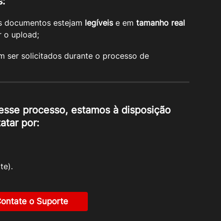
s:
os documentos estejam 
legíveis
 e em 
tamanho real
r o upload;
 ser solicitados durante o processo de 
esse processo, estamos à disposição 
atar por:
te).
ontate o Suporte