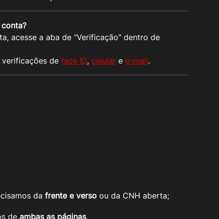
 conta?
nta, acesse a aba de "Verificação" dentro de 
 verificações de 
face ID
, 
celular
 e 
e-mail
.
ecisamos da 
frente e verso
 ou da CNH aberta;
os de 
ambas as páginas
.