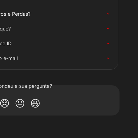
ros e Perdas?
aque?
ce ID
o e-mail
ondeu à sua pergunta?
😞
😐
😃