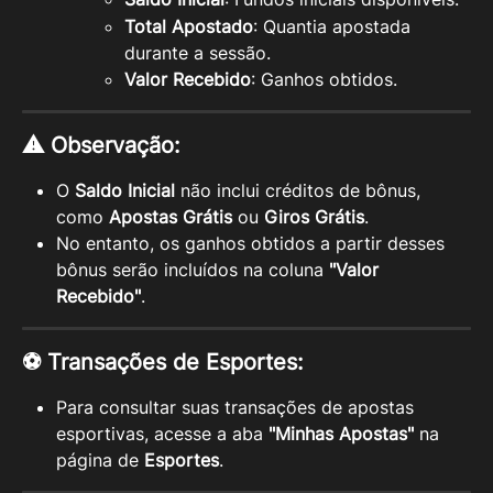
Total Apostado
: Quantia apostada 
durante a sessão.
Valor Recebido
: Ganhos obtidos.
⚠️ Observação:
O 
Saldo Inicial
 não inclui créditos de bônus, 
como 
Apostas Grátis
 ou 
Giros Grátis
.
No entanto, os ganhos obtidos a partir desses 
bônus serão incluídos na coluna 
"Valor 
Recebido"
.
⚽ Transações de Esportes:
Para consultar suas transações de apostas 
esportivas, acesse a aba 
"Minhas Apostas"
 na 
página de 
Esportes
.