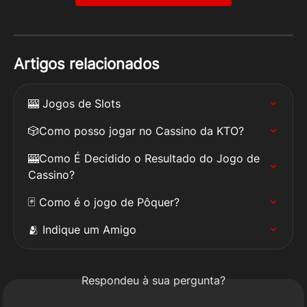
Artigos relacionados
🎰 Jogos de Slots
🎲Como posso jogar no Cassino da KTO?
🎰Como É Decidido o Resultado do Jogo de 
Cassino?
🃏 Como é o jogo de Pôquer?
🫂 Indique um Amigo
Respondeu à sua pergunta?