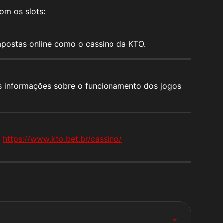
om os slots:
 apostas online como o cassino da KTO.
s informações sobre o funcionamento dos jogos 
:
https://www.kto.bet.br/cassino/