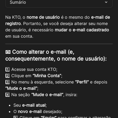
Sumário
Na KTO, o 
nome de usuário
 é o mesmo do 
e-mail de 
registro
. Portanto, se você deseja alterar seu nome 
de usuário, é necessário 
mudar o e-mail cadastrado
em sua conta.
📧 Como alterar o e-mail (e, 
consequentemente, o nome de usuário):
1️⃣ Acesse sua conta KTO;
2️⃣ Clique em 
“Minha Conta”
;
3️⃣ No menu à esquerda, selecione 
“Perfil”
 e depois 
“Mude o e-mail”
;
4️⃣ Na seção 
“Mude o e-mail”
, insira:
Seu 
e-mail atual
;
O 
novo e-mail
 desejado;
5️⃣ Clique em 
“Enviar”
 para confirmar a alteração.