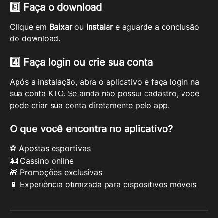
3️⃣ Faça o download
Clique em 
Baixar
 ou 
Instalar
 e aguarde a conclusão 
do download.
4️⃣ Faça login ou crie sua conta
Após a instalação, abra o aplicativo e faça login na 
sua conta KTO. Se ainda não possui cadastro, você 
pode criar sua conta diretamente pelo app.
O que você encontra no aplicativo?
⚽ Apostas esportivas
🎰 Cassino online
🎁 Promoções exclusivas
📱 Experiência otimizada para dispositivos móveis