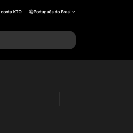
 conta KTO
Português do Brasil