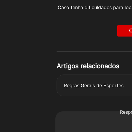
Caso tenha dificuldades para lo
C
Artigos relacionados
Regras Gerais de Esportes
Resp