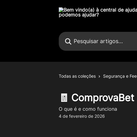
Passar para o conteúdo principal
Pesquisar artigos...
Todas as coleções
Segurança e Fe
🧾 ComprovaBet
O que é e como funciona
4 de fevereiro de 2026